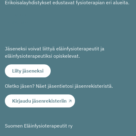
Erikoisalayhdistykset edustavat fysioterapian eri alueita.
In English
På svenska
Jäseneksi voivat liittyä eläinfysioterapeutit ja
eläinfysioterapeutiksi opiskelevat.
Liity jäseneksi
Oletko jäsen? Näet jäsentietosi jäsenrekisteristä.
Kirjaudu jäsenrekisteriin
Suomen Eläinfysioterapeutit ry