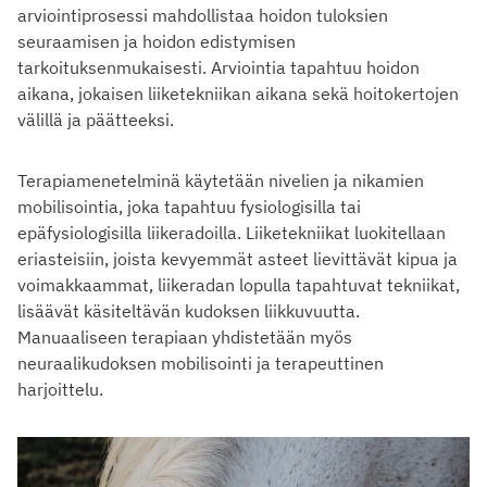
arviointiprosessi mahdollistaa hoidon tuloksien
seuraamisen ja hoidon edistymisen
tarkoituksenmukaisesti. Arviointia tapahtuu hoidon
aikana, jokaisen liiketekniikan aikana sekä hoitokertojen
välillä ja päätteeksi.
Terapiamenetelminä käytetään nivelien ja nikamien
mobilisointia, joka tapahtuu fysiologisilla tai
epäfysiologisilla liikeradoilla. Liiketekniikat luokitellaan
eriasteisiin, joista kevyemmät asteet lievittävät kipua ja
voimakkaammat, liikeradan lopulla tapahtuvat tekniikat,
lisäävät käsiteltävän kudoksen liikkuvuutta.
Manuaaliseen terapiaan yhdistetään myös
neuraalikudoksen mobilisointi ja terapeuttinen
harjoittelu.