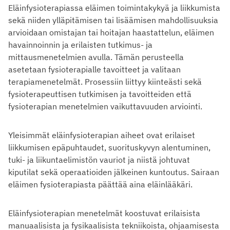
Eläinfysioterapiassa eläimen toimintakykyä ja liikkumista
sekä niiden ylläpitämisen tai lisäämisen mahdollisuuksia
arvioidaan omistajan tai hoitajan haastattelun, eläimen
havainnoinnin ja erilaisten tutkimus- ja
mittausmenetelmien avulla. Tämän perusteella
asetetaan fysioterapialle tavoitteet ja valitaan
terapiamenetelmät. Prosessiin liittyy kiinteästi sekä
fysioterapeuttisen tutkimisen ja tavoitteiden että
fysioterapian menetelmien vaikuttavuuden arviointi.
Yleisimmät eläinfysioterapian aiheet ovat erilaiset
liikkumisen epäpuhtaudet, suorituskyvyn alentuminen,
tuki- ja liikuntaelimistön vauriot ja niistä johtuvat
kiputilat sekä operaatioiden jälkeinen kuntoutus. Sairaan
eläimen fysioterapiasta päättää aina eläinlääkäri.
Eläinfysioterapian menetelmät koostuvat erilaisista
manuaalisista ja fysikaalisista tekniikoista, ohjaamisesta