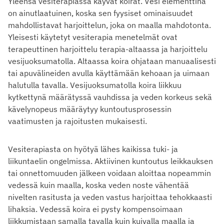
Yleensä vesiterapiassa käyvät koirat. Vesi elementtinä
on ainutlaatuinen, koska sen fyysiset ominaisuudet
mahdollistavat harjoittelun, joka on maalla mahdotonta.
Yleisesti käytetyt vesiterapia menetelmät ovat
terapeuttinen harjoittelu terapia-altaassa ja harjoittelu
vesijuoksumatolla. Altaassa koira ohjataan manuaalisesti
tai apuvälineiden avulla käyttämään kehoaan ja uimaan
halutulla tavalla. Vesijuoksumatolla koira liikkuu
kytkettynä määrätyssä vauhdissa ja veden korkeus sekä
kävelynopeus määräytyy kuntoutusprosessin
vaatimusten ja rajoitusten mukaisesti.
Vesiterapiasta on hyötyä lähes kaikissa tuki- ja
liikuntaelin ongelmissa. Aktiivinen kuntoutus leikkauksen
tai onnettomuuden jälkeen voidaan aloittaa nopeammin
vedessä kuin maalla, koska veden noste vähentää
nivelten rasitusta ja veden vastus harjoittaa tehokkaasti
lihaksia. Vedessä koira ei pysty kompensoimaan
liikkumistaan samalla tavalla kuin kuivalla maalla ja