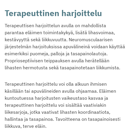
Terapeuttinen harjoittelu
Terapeuttisen harjoittelun avulla on mahdollista
parantaa eläimen toimintakykyä, lisätä lihasvoimaa,
kestävyyttä sekä liikkuvuutta. Neuromusculaarisen
järjestelmän harjoituksissa apuvälineinä voidaan käyttää
esimerkiksi puomeja, palloja ja tasapainolautoja.
Proprioseptiivisen teippauksen avulla herätellään
lihasten hermotusta sekä tasapainotetaan liikkumista.
Terapeuttinen harjoittelu voi olla alkuun ihmisen
käsillään tai apuvälineiden avulla ohjaamaa. Eläimen
kuntoutuessa harjoitusten vaikeustaso kasvaa ja
terapeuttinen harjoittelu voi sisältää vaativiakin
liikesarjoja, jotka vaativat lihasten koordinaatiota,
hallintaa ja tasapainoa. Tavoitteena on tasapainoisesti
liikkuva, terve eläin.