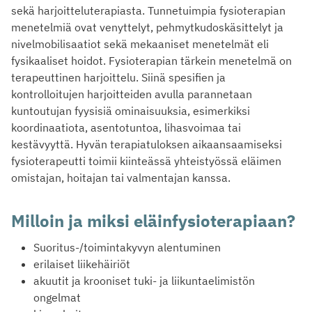
sekä harjoitteluterapiasta. Tunnetuimpia fysioterapian
menetelmiä ovat venyttelyt, pehmytkudoskäsittelyt ja
nivelmobilisaatiot sekä mekaaniset menetelmät eli
fysikaaliset hoidot. Fysioterapian tärkein menetelmä on
terapeuttinen harjoittelu. Siinä spesifien ja
kontrolloitujen harjoitteiden avulla parannetaan
kuntoutujan fyysisiä ominaisuuksia, esimerkiksi
koordinaatiota, asentotuntoa, lihasvoimaa tai
kestävyyttä. Hyvän terapiatuloksen aikaansaamiseksi
fysioterapeutti toimii kiinteässä yhteistyössä eläimen
omistajan, hoitajan tai valmentajan kanssa.
Milloin ja miksi eläinfysioterapiaan?
Suoritus-/toimintakyvyn alentuminen
erilaiset liikehäiriöt
akuutit ja krooniset tuki- ja liikuntaelimistön
ongelmat