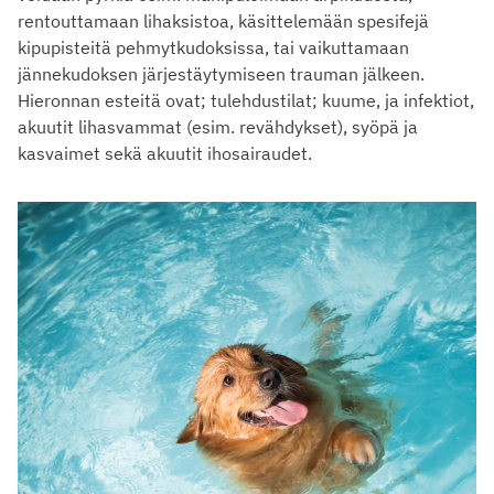
rentouttamaan lihaksistoa, käsittelemään spesifejä
kipupisteitä pehmytkudoksissa, tai vaikuttamaan
jännekudoksen järjestäytymiseen trauman jälkeen.
Hieronnan esteitä ovat; tulehdustilat; kuume, ja infektiot,
akuutit lihasvammat (esim. revähdykset), syöpä ja
kasvaimet sekä akuutit ihosairaudet.