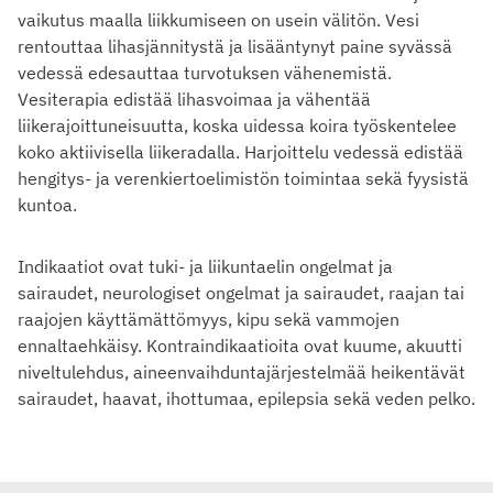
vaikutus maalla liikkumiseen on usein välitön. Vesi
rentouttaa lihasjännitystä ja lisääntynyt paine syvässä
vedessä edesauttaa turvotuksen vähenemistä.
Vesiterapia edistää lihasvoimaa ja vähentää
liikerajoittuneisuutta, koska uidessa koira työskentelee
koko aktiivisella liikeradalla. Harjoittelu vedessä edistää
hengitys- ja verenkiertoelimistön toimintaa sekä fyysistä
kuntoa.
Indikaatiot ovat tuki- ja liikuntaelin ongelmat ja
sairaudet, neurologiset ongelmat ja sairaudet, raajan tai
raajojen käyttämättömyys, kipu sekä vammojen
ennaltaehkäisy. Kontraindikaatioita ovat kuume, akuutti
niveltulehdus, aineenvaihduntajärjestelmää heikentävät
sairaudet, haavat, ihottumaa, epilepsia sekä veden pelko.