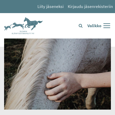
Siirry
Liity jäseneksi
Kirjaudu jäsenrekisteriin
sisältöön
Valikko