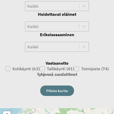
Toiminta-alue
Toiminta-alue
Toiminta-alue
Hoidettavat eläimet
Hoidettavat eläimet
Hoidettavat eläimet
Hoidettavat eläimet
Erikoisosaaminen
Erikoisosaaminen
Erikoisosaaminen
Erikoisosaaminen
Vastaanotto
Kotikäynti
(63)
Tallikäynti
(41)
Toimipiste
(74)
Vastaanotto
Tyhjennä suodattimet
Piilota kartta
Kartta