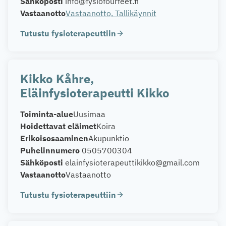
Sähköposti
info@fysiofourfeet.fi
Vastaanotto
Vastaanotto, Tallikäynnit
Tutustu fysioterapeuttiin
Kikko Kåhre,
Eläinfysioterapeutti Kikko
Toiminta-alue
Uusimaa
Hoidettavat eläimet
Koira
Erikoisosaaminen
Akupunktio
Puhelinnumero
0505700304
Sähköposti
elainfysioterapeuttikikko@gmail.com
Vastaanotto
Vastaanotto
Tutustu fysioterapeuttiin