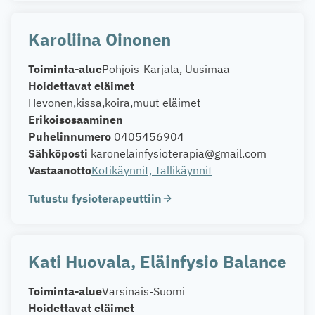
Karoliina Oinonen
Toiminta-alue
Pohjois-Karjala, Uusimaa
Hoidettavat eläimet
Hevonen
kissa
koira
muut eläimet
Erikoisosaaminen
Puhelinnumero
0405456904
Sähköposti
karonelainfysioterapia@gmail.com
Vastaanotto
Kotikäynnit, Tallikäynnit
Tutustu fysioterapeuttiin
Kati Huovala, Eläinfysio Balance
Toiminta-alue
Varsinais-Suomi
Hoidettavat eläimet