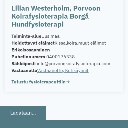
Lilian Westerholm, Porvoon
Koirafysioterapia Borgå
Hundfysioterapi
Toiminta-alue
Uusimaa
Hoidettavat eläimet
Kissa
koira
muut eläimet
Erikoisosaaminen
Puhelinnumero
0400176338
Sähköposti
info@porvoonkoirafysioterapia.com
Vastaanotto
Vastaanotto, Kotikäynnit
Tutustu fysioterapeuttiin
Ladataan...