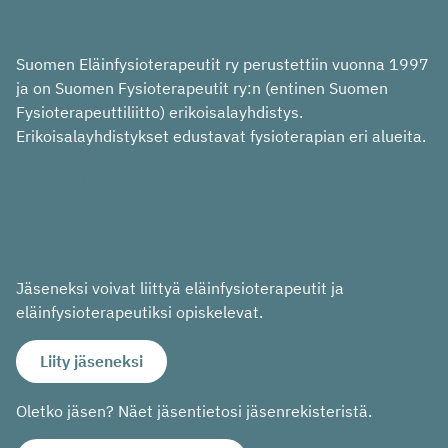
Suomen Eläinfysioterapeutit ry perustettiin vuonna 1997
ja on Suomen Fysioterapeutit ry:n (entinen Suomen
Fysioterapeuttiliitto) erikoisalayhdistys.
Erikoisalayhdistykset edustavat fysioterapian eri alueita.
In English
På svenska
Jäseneksi voivat liittyä eläinfysioterapeutit ja
eläinfysioterapeutiksi opiskelevat.
Liity jäseneksi
Oletko jäsen? Näet jäsentietosi jäsenrekisteristä.