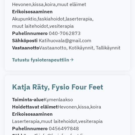
Hevonen
kissa
koira
muut eläimet
Erikoisosaaminen
Akupunktio
faskiahoidot
laserterapia
muut laitehoidot
vesiterapia
Puhelinnumero
040-7062873
Sähköposti
Katihuovala@gmail.com
Vastaanotto
Vastaanotto, Kotikäynnit, Tallikäynnit
Tutustu fysioterapeuttiin
Katja Räty, Fysio Four Feet
Toiminta-alue
Kymenlaakso
Hoidettavat eläimet
Hevonen
kissa
koira
Erikoisosaaminen
Laserterapia
muut laitehoidot
vesiterapia
Puhelinnumero
0456497848