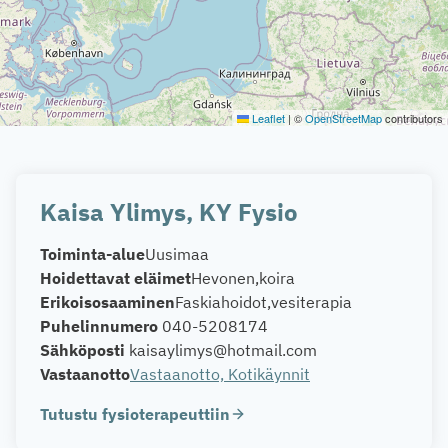
Leaflet
|
©
OpenStreetMap
contributors
Kaisa Ylimys, KY Fysio
Toiminta-alue
Uusimaa
Hoidettavat eläimet
Hevonen
koira
Erikoisosaaminen
Faskiahoidot
vesiterapia
Puhelinnumero
040-5208174
Sähköposti
kaisaylimys@hotmail.com
Vastaanotto
Vastaanotto, Kotikäynnit
Tutustu fysioterapeuttiin