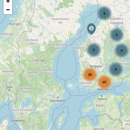
+
−
6
3
3
4
6
20
47