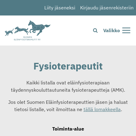
Siirry
Liity jäseneksi
Kirjaudu jäsenrekisteriin
sisältöön
Valikko
Fysioterapeutit
Kaikki listalla ovat eläinfysioterapiaan
täydennyskouluttautuneita fysioterapeutteja (AMK).
Jos olet Suomen Eläinfysioterapeuttien jäsen ja haluat
tietosi listalle, voit ilmoittaa ne
tällä lomakkeella
.
Toiminta-alue