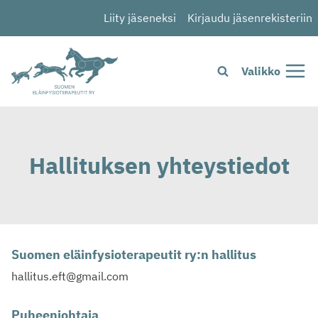
Siirry
Liity jäseneksi
Kirjaudu jäsenrekisteriin
sisältöön
Valikko
Hallituksen yhteystiedot
Suomen eläinfysioterapeutit ry:n hallitus
hallitus.eft@gmail.com
Puheenjohtaja