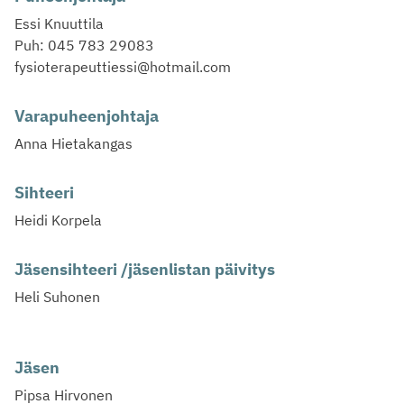
Essi Knuuttila
Puh: 045 783 29083
fysioterapeuttiessi@hotmail.com
Varapuheenjohtaja
Anna Hietakangas
Sihteeri
Heidi Korpela
Jäsensihteeri /jäsenlistan päivitys
Heli Suhonen
Jäsen
Pipsa Hirvonen