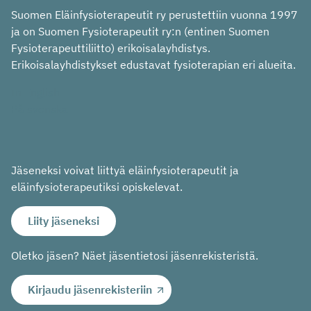
Suomen Eläinfysioterapeutit ry perustettiin vuonna 1997
ja on Suomen Fysioterapeutit ry:n (entinen Suomen
Fysioterapeuttiliitto) erikoisalayhdistys.
Erikoisalayhdistykset edustavat fysioterapian eri alueita.
In English
På svenska
Jäseneksi voivat liittyä eläinfysioterapeutit ja
eläinfysioterapeutiksi opiskelevat.
Liity jäseneksi
Oletko jäsen? Näet jäsentietosi jäsenrekisteristä.
Kirjaudu jäsenrekisteriin