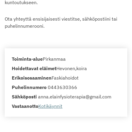
kuntoutukseen.
Ota yhteyttä ensisijaisesti viestitse, sähköpostiini tai
puhelinnumerooni.
Toiminta-alue
Pirkanmaa
Hoidettavat eläimet
Hevonen
koira
Erikoisosaaminen
Faskiahoidot
Puhelinnumero
0443630366
Sähköposti
anna.elainfysioterapia@gmail.com
Vastaanotto
Kotikäynnit