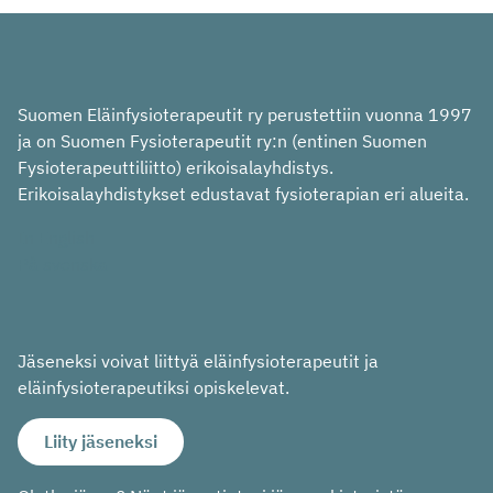
Suomen Eläinfysioterapeutit ry perustettiin vuonna 1997
ja on Suomen Fysioterapeutit ry:n (entinen Suomen
Fysioterapeuttiliitto) erikoisalayhdistys.
Erikoisalayhdistykset edustavat fysioterapian eri alueita.
In English
På svenska
Jäseneksi voivat liittyä eläinfysioterapeutit ja
eläinfysioterapeutiksi opiskelevat.
Liity jäseneksi