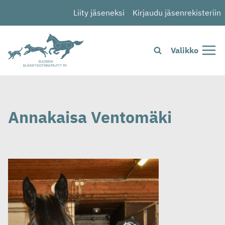
Siirry
Liity jäseneksi
Kirjaudu jäsenrekisteriin
sisältöön
Valikko
Annakaisa Ventomäki