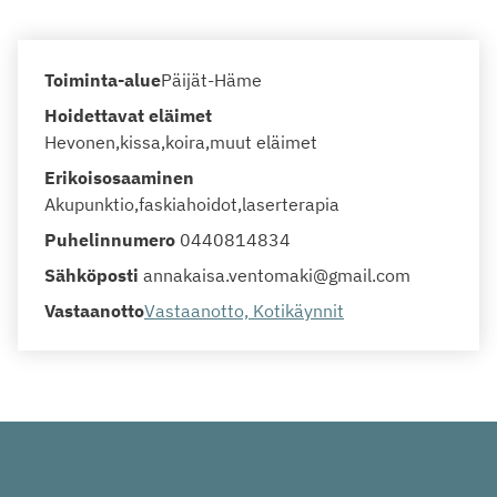
Toiminta-alue
Päijät-Häme
Hoidettavat eläimet
Hevonen
kissa
koira
muut eläimet
Erikoisosaaminen
Akupunktio
faskiahoidot
laserterapia
Puhelinnumero
0440814834
Sähköposti
annakaisa.ventomaki@gmail.com
Vastaanotto
Vastaanotto, Kotikäynnit