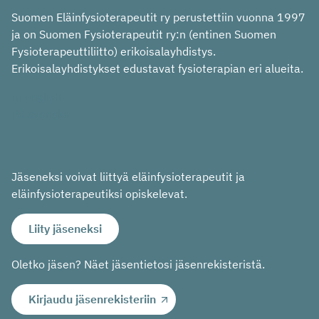
Suomen Eläinfysioterapeutit ry perustettiin vuonna 1997
ja on Suomen Fysioterapeutit ry:n (entinen Suomen
Fysioterapeuttiliitto) erikoisalayhdistys.
Erikoisalayhdistykset edustavat fysioterapian eri alueita.
In English
På svenska
Jäseneksi voivat liittyä eläinfysioterapeutit ja
eläinfysioterapeutiksi opiskelevat.
Liity jäseneksi
Oletko jäsen? Näet jäsentietosi jäsenrekisteristä.
Kirjaudu jäsenrekisteriin