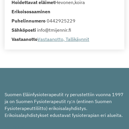
Hoidettavat eläimet
Hevonen
koira
Erikoisosaaminen
Puhelinnumero
0442925229
Sähköposti
info@tmijennir.fi
Vastaanotto
Vastaanotto, Tallikäynnit
Suomen Eläinfysioterapeutit ry perustettiin vuonna 1997
ja on Suomen Fysioterapeutit ry:n (entinen Suomen
Fysioterapeuttiliitto) erikoisalayhdistys.
Erikoisalayhdistykset edustavat fysioterapian eri alueita.
In English