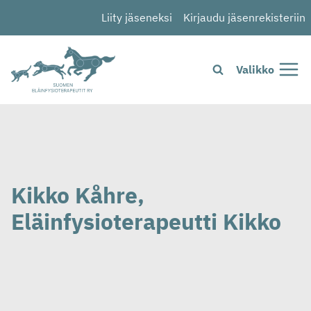
Siirry
Liity jäseneksi
Kirjaudu jäsenrekisteriin
sisältöön
Valikko
Kikko Kåhre,
Eläinfysioterapeutti Kikko