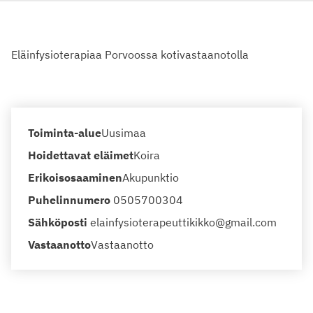
Eläinfysioterapiaa Porvoossa kotivastaanotolla
Toiminta-alue
Uusimaa
Hoidettavat eläimet
Koira
Erikoisosaaminen
Akupunktio
Puhelinnumero
0505700304
Sähköposti
elainfysioterapeuttikikko@gmail.com
Vastaanotto
Vastaanotto