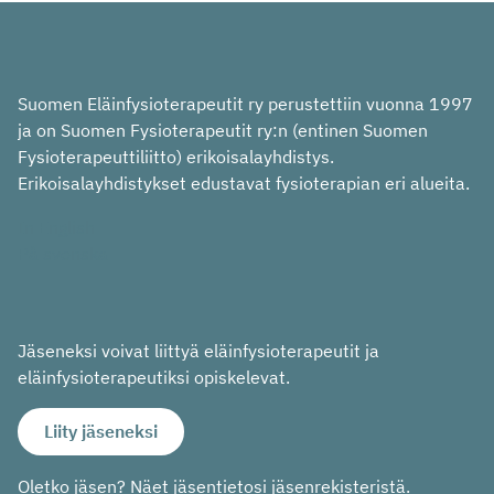
Suomen Eläinfysioterapeutit ry perustettiin vuonna 1997
ja on Suomen Fysioterapeutit ry:n (entinen Suomen
Fysioterapeuttiliitto) erikoisalayhdistys.
Erikoisalayhdistykset edustavat fysioterapian eri alueita.
In English
På svenska
Jäseneksi voivat liittyä eläinfysioterapeutit ja
eläinfysioterapeutiksi opiskelevat.
Liity jäseneksi
Oletko jäsen? Näet jäsentietosi jäsenrekisteristä.