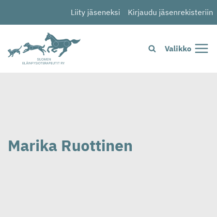
Siirry
Liity jäseneksi
Kirjaudu jäsenrekisteriin
sisältöön
Valikko
Marika Ruottinen