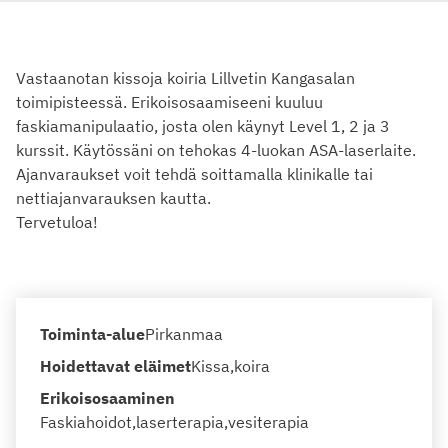
Vastaanotan kissoja koiria Lillvetin Kangasalan
toimipisteessä.
Erikoisosaamiseeni kuuluu
faskiamanipulaatio, josta olen käynyt Level 1, 2 ja 3
kurssit. Käytössäni on tehokas 4-luokan ASA-laserlaite.
Ajanvaraukset voit tehdä soittamalla klinikalle tai
nettiajanvarauksen kautta.
Tervetuloa!
Toiminta-alue
Pirkanmaa
Hoidettavat eläimet
Kissa
koira
Erikoisosaaminen
Faskiahoidot
laserterapia
vesiterapia