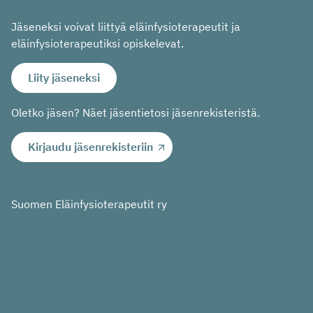
Jäseneksi voivat liittyä eläinfysioterapeutit ja
eläinfysioterapeutiksi opiskelevat.
Liity jäseneksi
Oletko jäsen? Näet jäsentietosi jäsenrekisteristä.
Kirjaudu jäsenrekisteriin
Suomen Eläinfysioterapeutit ry
Yhteystiedot
Facebook
Tietosuojaseloste
Yhdistyksen säännöt