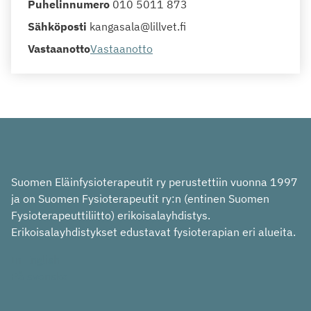
Puhelinnumero
010 5011 873
Sähköposti
kangasala@lillvet.fi
Vastaanotto
Vastaanotto
Suomen Eläinfysioterapeutit ry perustettiin vuonna 1997
ja on Suomen Fysioterapeutit ry:n (entinen Suomen
Fysioterapeuttiliitto) erikoisalayhdistys.
Erikoisalayhdistykset edustavat fysioterapian eri alueita.
In English
På svenska