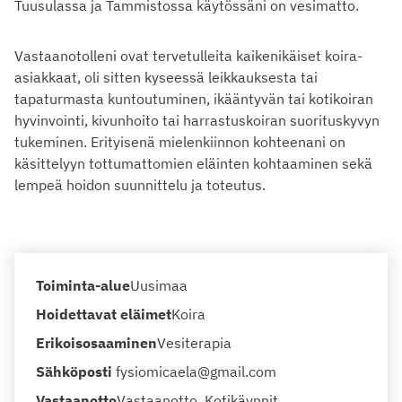
Tuusulassa ja Tammistossa käytössäni on vesimatto.
Vastaanotolleni ovat tervetulleita kaikenikäiset koira-
asiakkaat, oli sitten kyseessä leikkauksesta tai
tapaturmasta kuntoutuminen, ikääntyvän tai kotikoiran
hyvinvointi, kivunhoito tai harrastuskoiran suorituskyvyn
tukeminen. Erityisenä mielenkiinnon kohteenani on
käsittelyyn tottumattomien eläinten kohtaaminen sekä
lempeä hoidon suunnittelu ja toteutus.
Toiminta-alue
Uusimaa
Hoidettavat eläimet
Koira
Erikoisosaaminen
Vesiterapia
Sähköposti
fysiomicaela@gmail.com
Vastaanotto
Vastaanotto, Kotikäynnit