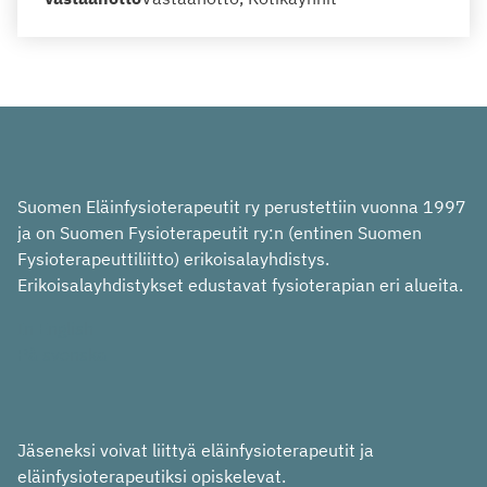
Suomen Eläinfysioterapeutit ry perustettiin vuonna 1997
ja on Suomen Fysioterapeutit ry:n (entinen Suomen
Fysioterapeuttiliitto) erikoisalayhdistys.
Erikoisalayhdistykset edustavat fysioterapian eri alueita.
In English
På svenska
Jäseneksi voivat liittyä eläinfysioterapeutit ja
eläinfysioterapeutiksi opiskelevat.