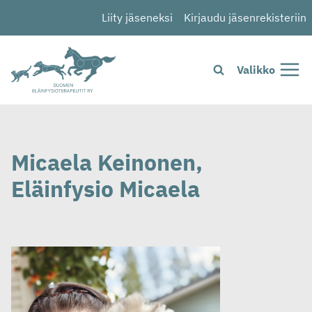
Siirry
Liity jäseneksi
Kirjaudu jäsenrekisteriin
sisältöön
Valikko
Micaela Keinonen,
Eläinfysio Micaela