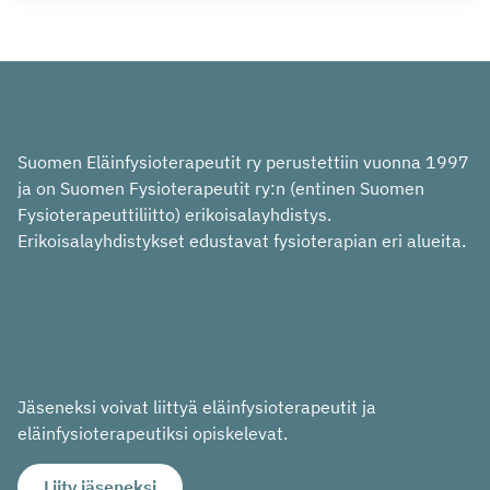
Suomen Eläinfysioterapeutit ry perustettiin vuonna 1997
ja on Suomen Fysioterapeutit ry:n (entinen Suomen
Fysioterapeuttiliitto) erikoisalayhdistys.
Erikoisalayhdistykset edustavat fysioterapian eri alueita.
In English
På svenska
Jäseneksi voivat liittyä eläinfysioterapeutit ja
eläinfysioterapeutiksi opiskelevat.
Liity jäseneksi