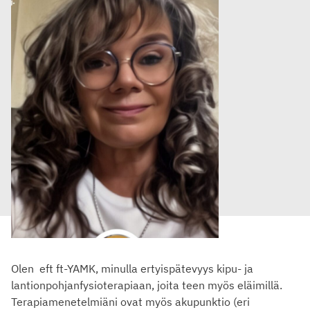
Olen eft ft-YAMK, minulla ertyispätevyys kipu- ja
lantionpohjanfysioterapiaan, joita teen myös eläimillä.
Terapiamenetelmiäni ovat myös akupunktio (eri