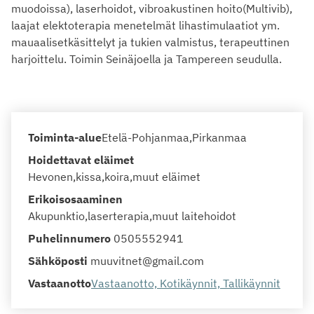
muodoissa), laserhoidot, vibroakustinen hoito(Multivib),
laajat elektoterapia menetelmät lihastimulaatiot ym.
mauaalisetkäsittelyt ja tukien valmistus, terapeuttinen
harjoittelu. Toimin Seinäjoella ja Tampereen seudulla.
Toiminta-alue
Etelä-Pohjanmaa
Pirkanmaa
Hoidettavat eläimet
Hevonen
kissa
koira
muut eläimet
Erikoisosaaminen
Akupunktio
laserterapia
muut laitehoidot
Puhelinnumero
0505552941
Sähköposti
muuvitnet@gmail.com
Vastaanotto
Vastaanotto, Kotikäynnit, Tallikäynnit