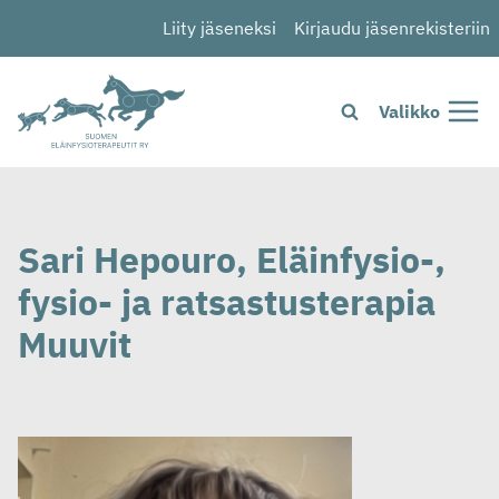
Siirry
Liity jäseneksi
Kirjaudu jäsenrekisteriin
sisältöön
Valikko
Sari Hepouro, Eläinfysio-,
fysio- ja ratsastusterapia
Muuvit