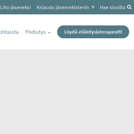
Liity jäseneksi
Kirjaudu jäsenrekisteriin
Hae sivuilta
ohtaista
Yhdistys
Löydä eläinfysioterapeutti