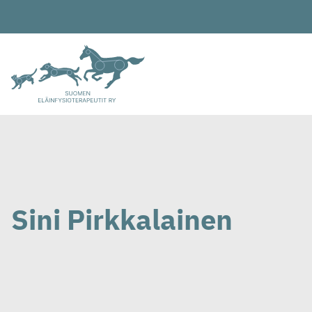
Siirry
sisältöön
Sini Pirkkalainen