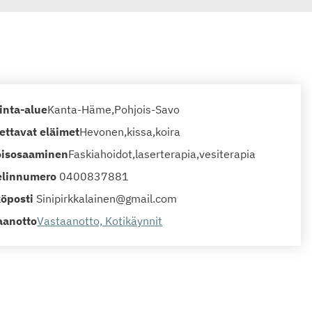
inta-alue
Kanta-Häme
Pohjois-Savo
ettavat eläimet
Hevonen
kissa
koira
oisosaaminen
Faskiahoidot
laserterapia
vesiterapia
linnumero
0400837881
öposti
Sinipirkkalainen@gmail.com
aanotto
Vastaanotto, Kotikäynnit