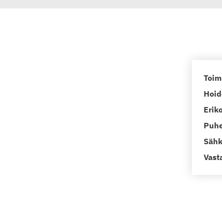
Toim
Hoid
Erik
Puhe
Sähk
Vast