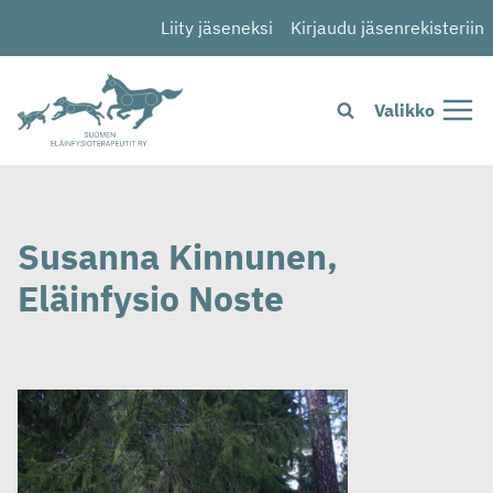
Siirry
Liity jäseneksi
Kirjaudu jäsenrekisteriin
sisältöön
Valikko
Susanna Kinnunen,
Eläinfysio Noste