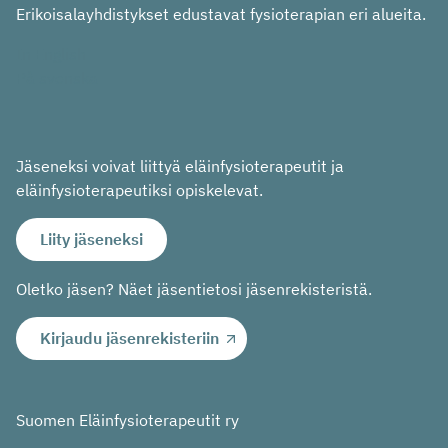
Erikoisalayhdistykset edustavat fysioterapian eri alueita.
In English
På svenska
Jäseneksi voivat liittyä eläinfysioterapeutit ja
eläinfysioterapeutiksi opiskelevat.
Liity jäseneksi
Oletko jäsen? Näet jäsentietosi jäsenrekisteristä.
Kirjaudu jäsenrekisteriin
Suomen Eläinfysioterapeutit ry