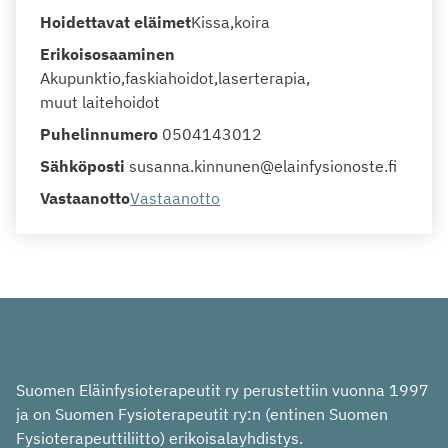
Hoidettavat eläimet
Kissa
koira
Erikoisosaaminen
Akupunktio
faskiahoidot
laserterapia
muut laitehoidot
Puhelinnumero
0504143012
Sähköposti
susanna.kinnunen@elainfysionoste.fi
Vastaanotto
Vastaanotto
Suomen Eläinfysioterapeutit ry perustettiin vuonna 1997
ja on Suomen Fysioterapeutit ry:n (entinen Suomen
Fysioterapeuttiliitto) erikoisalayhdistys.