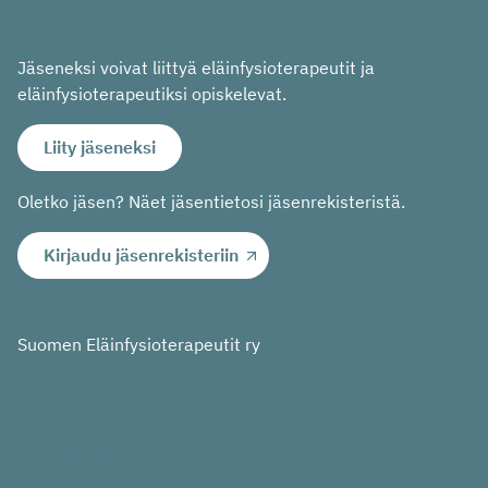
Jäseneksi voivat liittyä eläinfysioterapeutit ja
eläinfysioterapeutiksi opiskelevat.
Liity jäseneksi
Oletko jäsen? Näet jäsentietosi jäsenrekisteristä.
Kirjaudu jäsenrekisteriin
Suomen Eläinfysioterapeutit ry
Yhteystiedot
Facebook
Tietosuojaseloste
Yhdistyksen säännöt