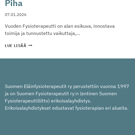
Piha
07.01.2026
Vuoden Fysioterapeutti on alan esikuva, innostava
toimija ja tunnustettu vaikuttaja,…
VUODEN
LUE LISÄÄ
FYSIOTERAPEUTTI
2025
ON
ELÄINFYSIOTERAPEUTTI
SELMA
PIHA
Suomen Eläinfysioterapeutit ry perustettiin vuonna 1997
ja on Suomen Fysioterapeutit ry:n (entinen Suomen
Fysioterapeuttiliitto) erikoisalayhdistys.
Erikoisalayhdistykset edustavat fysioterapian eri alueita.
In English
På svenska