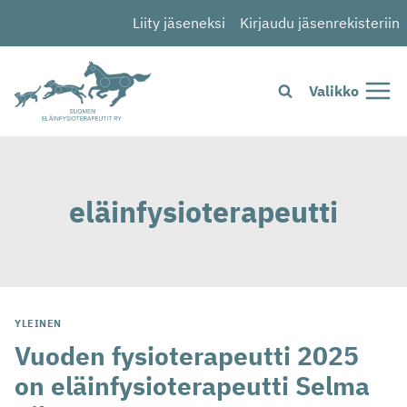
Siirry
Liity jäseneksi
Kirjaudu jäsenrekisteriin
sisältöön
Valikko
eläinfysioterapeutti
YLEINEN
Vuoden fysioterapeutti 2025
on eläinfysioterapeutti Selma