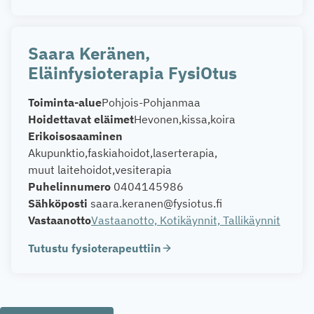
Saara Keränen,
Eläinfysioterapia FysiOtus
Toiminta-alue
Pohjois-Pohjanmaa
Hoidettavat eläimet
Hevonen
kissa
koira
Erikoisosaaminen
Akupunktio
faskiahoidot
laserterapia
muut laitehoidot
vesiterapia
Puhelinnumero
0404145986
Sähköposti
saara.keranen@fysiotus.fi
Vastaanotto
Vastaanotto, Kotikäynnit, Tallikäynnit
Tutustu fysioterapeuttiin