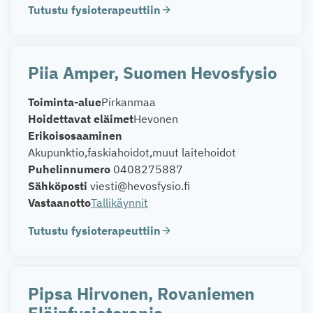
Tutustu fysioterapeuttiin
Piia Amper, Suomen Hevosfysio
Toiminta-alue
Pirkanmaa
Hoidettavat eläimet
Hevonen
Erikoisosaaminen
Akupunktio
faskiahoidot
muut laitehoidot
Puhelinnumero
0408275887
Sähköposti
viesti@hevosfysio.fi
Vastaanotto
Tallikäynnit
Tutustu fysioterapeuttiin
Pipsa Hirvonen, Rovaniemen
Eläinfysioterapia