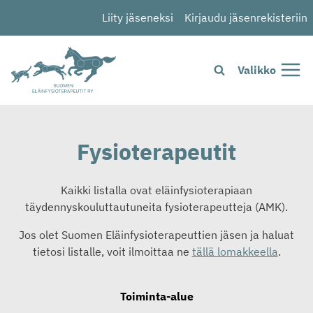
Siirry
Liity jäseneksi
Kirjaudu jäsenrekisteriin
sisältöön
Valikko
Fysioterapeutit
Kaikki listalla ovat eläinfysioterapiaan
täydennyskouluttautuneita fysioterapeutteja (AMK).
Jos olet Suomen Eläinfysioterapeuttien jäsen ja haluat
tietosi listalle, voit ilmoittaa ne
tällä lomakkeella
.
Toiminta-alue