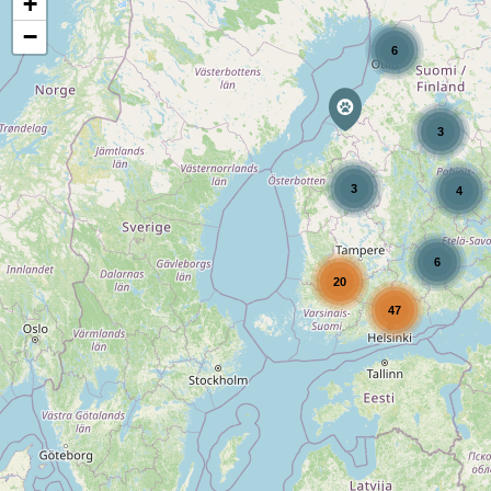
+
−
6
3
3
4
6
20
47