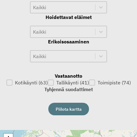
Toiminta-alue
Toiminta-alue
Toiminta-alue
Hoidettavat eläimet
Hoidettavat eläimet
Hoidettavat eläimet
Hoidettavat eläimet
Erikoisosaaminen
Erikoisosaaminen
Erikoisosaaminen
Erikoisosaaminen
Vastaanotto
Kotikäynti
(63)
Tallikäynti
(41)
Toimipiste
(74)
Vastaanotto
Tyhjennä suodattimet
Piilota kartta
Kartta