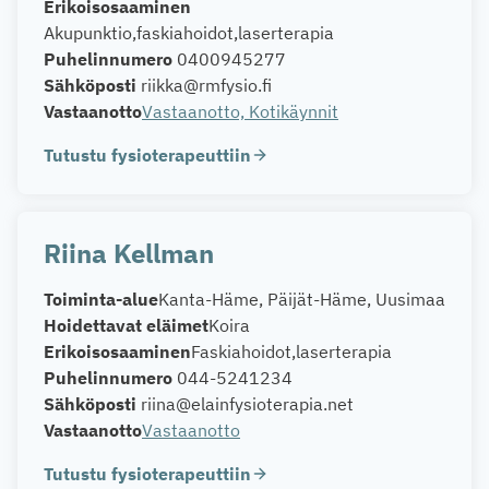
Erikoisosaaminen
Akupunktio
faskiahoidot
laserterapia
Puhelinnumero
0400945277
Sähköposti
riikka@rmfysio.fi
Vastaanotto
Vastaanotto, Kotikäynnit
Tutustu fysioterapeuttiin
Riina Kellman
Toiminta-alue
Kanta-Häme, Päijät-Häme, Uusimaa
Hoidettavat eläimet
Koira
Erikoisosaaminen
Faskiahoidot
laserterapia
Puhelinnumero
044-5241234
Sähköposti
riina@elainfysioterapia.net
Vastaanotto
Vastaanotto
Tutustu fysioterapeuttiin