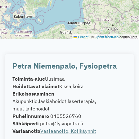
Leaflet
|
©
OpenStreetMap
contributors
Petra Niemenpalo, Fysiopetra
Toiminta-alue
Uusimaa
Hoidettavat eläimet
Kissa
koira
Erikoisosaaminen
Akupunktio
faskiahoidot
laserterapia
muut laitehoidot
Puhelinnumero
0405526760
Sähköposti
petra@fysiopetra.fi
Vastaanotto
Vastaanotto, Kotikäynnit