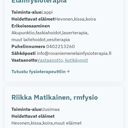
Toiminta-alue
Lappi
Hoidettavat eläimet
Hevonen
kissa
koira
Erikoisosaaminen
Akupunktio
faskiahoidot
laserterapia
muut laitehoidot
vesiterapia
Puhelinnumero
0402213260
Sähköposti
info@rovaniemenelainfysioterapia.fi
Vastaanotto
Vastaanotto, kotikäynnit
Tutustu fysioterapeuttiin
Riikka Matikainen, rmfysio
Toiminta-alue
Uusimaa
Hoidettavat eläimet
Hevonen
kissa
koira
muut eläimet