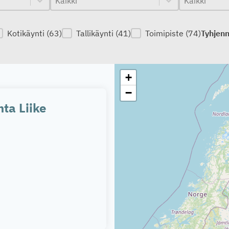
Kotikäynti
(63)
Tallikäynti
(41)
Toimipiste
(74)
Tyhjen
astaanotto
Kartta
+
−
ta Liike