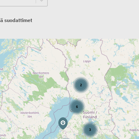
nä suodattimet
2
6
3