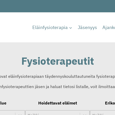
Eläinfysioterapia
Jäsenyys
Ajank
Fysioterapeutit
a ovat eläinfysioterapiaan täydennyskouluttautuneita fysiotera
fysioterapeuttien jäsen ja haluat tietosi listalle, voit ilmoitta
alue
Hoidettavat eläimet
Erik
Hoidettavat eläimet
Hoidettavat eläimet
Erikoisosaa
Erikoisosaam
Hoidettavat eläimet
Erikoisosaa