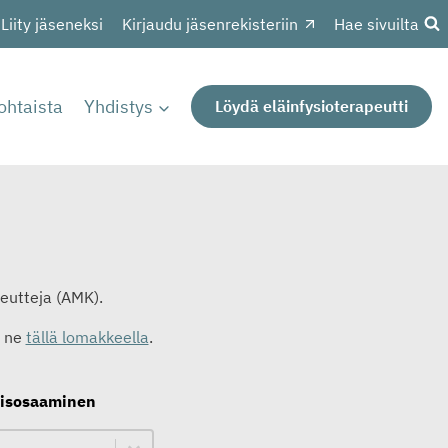
Liity jäseneksi
Kirjaudu jäsenrekisteriin
Hae sivuilta
ohtaista
Yhdistys
Löydä eläinfysioterapeutti
peutteja (AMK).
a ne
tällä lomakkeella
.
oisosaaminen
minen
inen
minen