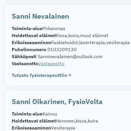
Sanni Nevalainen
Toiminta-alue
Pirkanmaa
Hoidettavat eläimet
Kissa
koira
muut eläimet
Erikoisosaaminen
Faskiahoidot
laserterapia
vesiterapia
Puhelinnumero
0103209130
Sähköposti
Sanninevalainen@outlook.com
Vastaanotto
Vastaanotto
Tutustu fysioterapeuttiin
Sanni Oikarinen, FysioVolta
Toiminta-alue
Kainuu
Hoidettavat eläimet
Hevonen
kissa
koira
Erikoisosaaminen
Vesiterapia