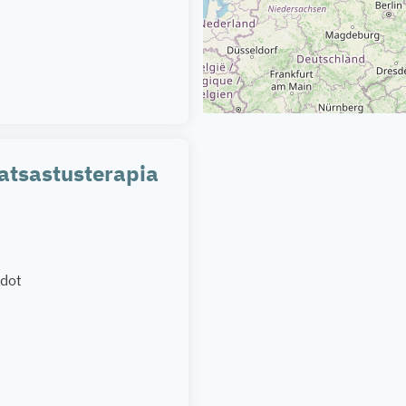
ratsastusterapia
idot