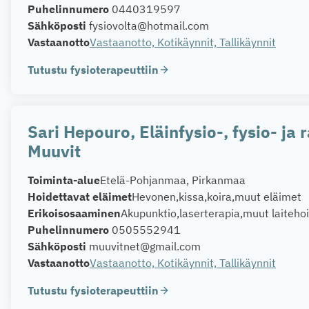
Puhelinnumero
0440319597
Sähköposti
fysiovolta@hotmail.com
Vastaanotto
Vastaanotto, Kotikäynnit, Tallikäynnit
Tutustu fysioterapeuttiin
Sari Hepouro, Eläinfysio-, fysio- ja 
Muuvit
Toiminta-alue
Etelä-Pohjanmaa, Pirkanmaa
Hoidettavat eläimet
Hevonen
kissa
koira
muut eläimet
Erikoisosaaminen
Akupunktio
laserterapia
muut laiteho
Puhelinnumero
0505552941
Sähköposti
muuvitnet@gmail.com
Vastaanotto
Vastaanotto, Kotikäynnit, Tallikäynnit
Tutustu fysioterapeuttiin