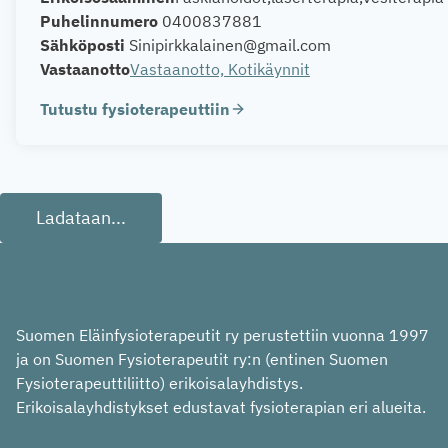
Puhelinnumero
0400837881
Sähköposti
Sinipirkkalainen@gmail.com
Vastaanotto
Vastaanotto, Kotikäynnit
Tutustu fysioterapeuttiin
Ladataan...
Suomen Eläinfysioterapeutit ry perustettiin vuonna 1997
ja on Suomen Fysioterapeutit ry:n (entinen Suomen
Fysioterapeuttiliitto) erikoisalayhdistys.
Erikoisalayhdistykset edustavat fysioterapian eri alueita.
In English