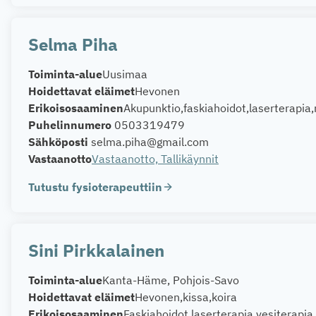
Selma Piha
Toiminta-alue
Uusimaa
Hoidettavat eläimet
Hevonen
Erikoisosaaminen
Akupunktio
faskiahoidot
laserterapia
Puhelinnumero
0503319479
Sähköposti
selma.piha@gmail.com
Vastaanotto
Vastaanotto, Tallikäynnit
Tutustu fysioterapeuttiin
Sini Pirkkalainen
Toiminta-alue
Kanta-Häme, Pohjois-Savo
Hoidettavat eläimet
Hevonen
kissa
koira
Erikoisosaaminen
Faskiahoidot
laserterapia
vesiterapia