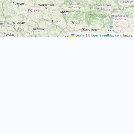
Leaflet
|
©
OpenStreetMap
contributors