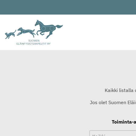
Siirry
sisältöön
Kaikki listall
Jos olet Suomen Eläin
Toiminta-
Toiminta-alue
Toiminta-alue
Toiminta-alue