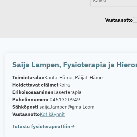
Vastaanotto
V
Saija Lampen, Fysioterapia ja Hieron
Toiminta-alue
Kanta-Häme, Päijät-Häme
Hoidettavat eläimet
Koira
Erikoisosaaminen
Laserterapia
Puhelinnumero
0451320949
Sähköposti
saija.lampen@gmail.com
Vastaanotto
Kotikäynnit
Tutustu fysioterapeuttiin