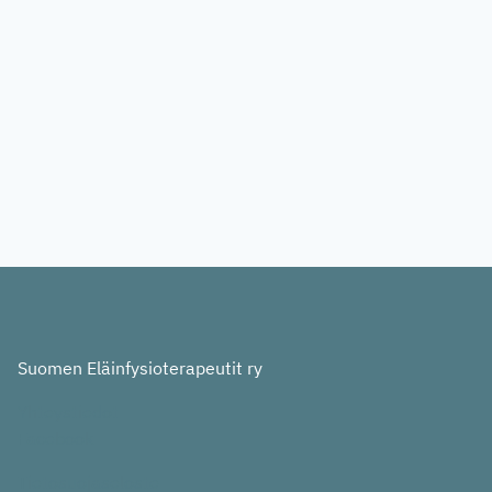
Suomen Eläinfysioterapeutit ry
Yhteystiedot
Facebook
Tietosuojaseloste