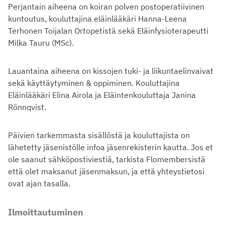
Perjantain aiheena on koiran polven postoperatiivinen
kuntoutus, kouluttajina eläinlääkäri Hanna-Leena
Terhonen Toijalan Ortopetistä sekä Eläinfysioterapeutti
Milka Tauru (MSc).
Lauantaina aiheena on kissojen tuki- ja liikuntaelinvaivat
sekä käyttäytyminen & oppiminen. Kouluttajina
Eläinlääkäri Elina Airola ja Eläintenkouluttaja Janina
Rönnqvist.
Päivien tarkemmasta sisällöstä ja kouluttajista on
lähetetty jäsenistölle infoa jäsenrekisterin kautta. Jos et
ole saanut sähköpostiviestiä, tarkista Flomembersistä
että olet maksanut jäsenmaksun, ja että yhteystietosi
ovat ajan tasalla.
Ilmoittautuminen