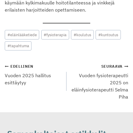
käymään kylkimakuulle hoitotilanteessa ja vinkkejä
erilaisten harjoitteiden opettamiseen.
Avainsanat:
#
eläinlääketiede
#
fysioterapia
#
koulutus
#
kuntoutus
#
tapahtuma
Artikkelien
EDELLINEN
SEURAAVA
selaus
Vuoden 2025 hallitus
Vuoden fysioterapeutti
esittäytyy
2025 on
eläinfysioterapeutti Selma
Piha