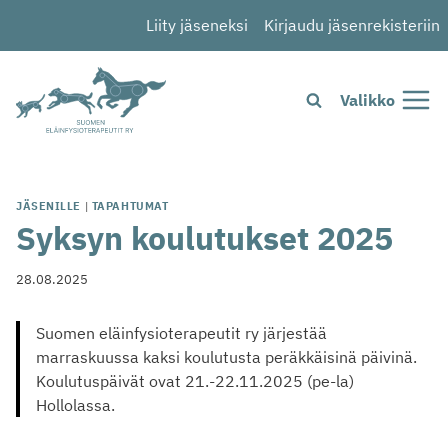
Siirry
Liity jäseneksi
Kirjaudu jäsenrekisteriin
sisältöön
Valikko
JÄSENILLE
|
TAPAHTUMAT
Syksyn koulutukset 2025
28.08.2025
Suomen eläinfysioterapeutit ry järjestää
marraskuussa kaksi koulutusta peräkkäisinä päivinä.
Koulutuspäivät ovat 21.-22.11.2025 (pe-la)
Hollolassa.