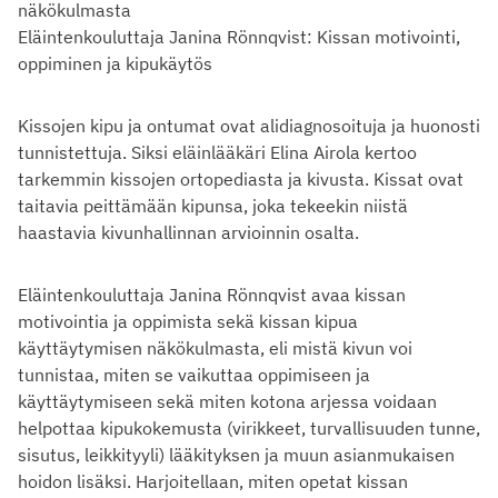
näkökulmasta
Eläintenkouluttaja Janina Rönnqvist: Kissan motivointi,
oppiminen ja kipukäytös
Kissojen kipu ja ontumat ovat alidiagnosoituja ja huonosti
tunnistettuja. Siksi eläinlääkäri Elina Airola kertoo
tarkemmin kissojen ortopediasta ja kivusta. Kissat ovat
taitavia peittämään kipunsa, joka tekeekin niistä
haastavia kivunhallinnan arvioinnin osalta.
Eläintenkouluttaja Janina Rönnqvist avaa kissan
motivointia ja oppimista sekä kissan kipua
käyttäytymisen näkökulmasta, eli mistä kivun voi
tunnistaa, miten se vaikuttaa oppimiseen ja
käyttäytymiseen sekä miten kotona arjessa voidaan
helpottaa kipukokemusta (virikkeet, turvallisuuden tunne,
sisutus, leikkityyli) lääkityksen ja muun asianmukaisen
hoidon lisäksi. Harjoitellaan, miten opetat kissan