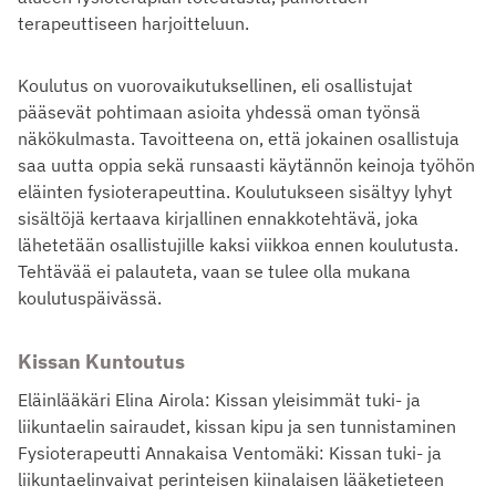
terapeuttiseen harjoitteluun.
Koulutus on vuorovaikutuksellinen, eli osallistujat
pääsevät pohtimaan asioita yhdessä oman työnsä
näkökulmasta. Tavoitteena on, että jokainen osallistuja
saa uutta oppia sekä runsaasti käytännön keinoja työhön
eläinten fysioterapeuttina. Koulutukseen sisältyy lyhyt
sisältöjä kertaava kirjallinen ennakkotehtävä, joka
lähetetään osallistujille kaksi viikkoa ennen koulutusta.
Tehtävää ei palauteta, vaan se tulee olla mukana
koulutuspäivässä.
Kissan Kuntoutus
Eläinlääkäri Elina Airola: Kissan yleisimmät tuki- ja
liikuntaelin sairaudet, kissan kipu ja sen tunnistaminen
Fysioterapeutti Annakaisa Ventomäki: Kissan tuki- ja
liikuntaelinvaivat perinteisen kiinalaisen lääketieteen