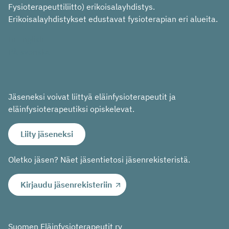
Fysioterapeuttiliitto) erikoisalayhdistys.
Erikoisalayhdistykset edustavat fysioterapian eri alueita.
In English
På svenska
Jäseneksi voivat liittyä eläinfysioterapeutit ja
eläinfysioterapeutiksi opiskelevat.
Liity jäseneksi
Oletko jäsen? Näet jäsentietosi jäsenrekisteristä.
Kirjaudu jäsenrekisteriin
Suomen Eläinfysioterapeutit ry