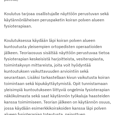
Koulutus tarjoaa osallistujalle näyttöön perustuvan sekä
käytännönläheisen peruspaketin koiran polven alueen
fysioterapiaan.
Koulutuksessa käydään läpi koiran polven alueen
kuntoutusta yleisempien ortopedisten operaatioiden
jälkeen. Teoriaosuus sisältää näyttöön perustuvaa tietoa
fysioterapian keskeisistä harjoitteista, vesiterapiasta,
toimintakyvyn mittareista, joita voit hyödyntää
kuntoutuksen vaikuttavuuden arviointiin sekä
seurantaan. Lisäksi tarkastellaan kivun vaikutusta koiran
toimintaan sekä kipukäyttäytymistä. Opit tunnistamaan
yleisimpiä kuntoutukseen liittyviä ongelmia fysioterapian
näkökulmasta sekä saat käytännön työkaluja haasteiden
kanssa toimimiseen. Teorian jälkeen on käytännön osuus,
jossa käydään esimerkkikoirakoiden kanssa läpi polven
alueen fysioterapian toteutusta, painottuen