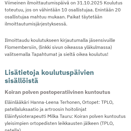
Viimeinen ilmoittautumispäivä on 31.10.2025 Koulutus
toteutuu, jos on vähintään 10 osallistujaa. Enintään 20
osallistujaa mahtuu mukaan. Paikat täytetään
ilmoittautumisjärjestyksessä.
Ilmoittaudu koulutukseen kirjautumalla jäsensivuille
Flomembersiin, (linkki sivun oikeassa yläkulmassa)
valitsemalla Tapahtumat ja sieltä oikea koulutus!
Lisätietoja koulutuspäivien
sisällöistä
Koiran polven postoperatiivinen kuntoutus
Eläinlääkäri Hanna-Leena Terhonen, Ortopet: TPLO,
patellaluksaatio ja artroosin hoitolinjat
Eläinfysioterapeutti Milka Tauru: Koiran polven kuntoutus
yleisimpien ortopedisten leikkausten jälkeen (TPLO,
patella)