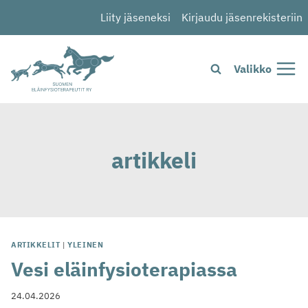
Siirry
Liity jäseneksi
Kirjaudu jäsenrekisteriin
sisältöön
Valikko
artikkeli
ARTIKKELIT
|
YLEINEN
Vesi eläinfysioterapiassa
24.04.2026