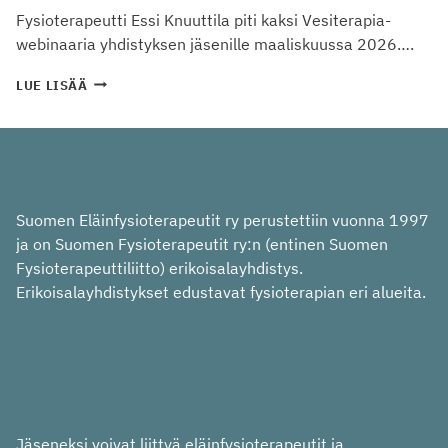
Fysioterapeutti Essi Knuuttila piti kaksi Vesiterapia-
webinaaria yhdistyksen jäsenille maaliskuussa 2026….
VESI
LUE LISÄÄ
ELÄINFYSIOTERAPIASSA
Suomen Eläinfysioterapeutit ry perustettiin vuonna 1997
ja on Suomen Fysioterapeutit ry:n (entinen Suomen
Fysioterapeuttiliitto) erikoisalayhdistys.
Erikoisalayhdistykset edustavat fysioterapian eri alueita.
In English
På svenska
Jäseneksi voivat liittyä eläinfysioterapeutit ja