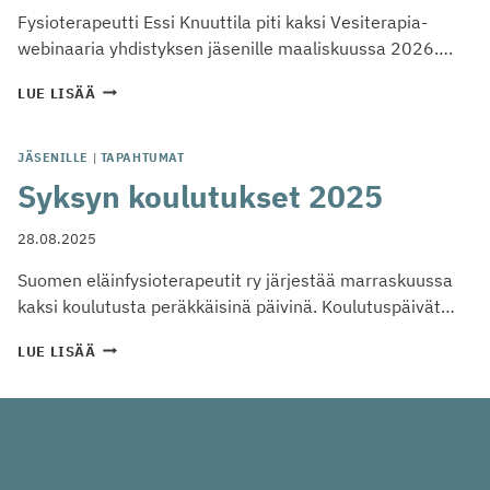
Fysioterapeutti Essi Knuuttila piti kaksi Vesiterapia-
webinaaria yhdistyksen jäsenille maaliskuussa 2026….
VESI
LUE LISÄÄ
ELÄINFYSIOTERAPIASSA
JÄSENILLE
|
TAPAHTUMAT
Syksyn koulutukset 2025
28.08.2025
Suomen eläinfysioterapeutit ry järjestää marraskuussa
kaksi koulutusta peräkkäisinä päivinä. Koulutuspäivät…
SYKSYN
LUE LISÄÄ
KOULUTUKSET
2025