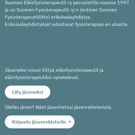
Suomen Eläinfysioterapeutit ry perustettiin vuonna 1997
ja on Suomen Fysioterapeutit ry:n (entinen Suomen
Fysioterapeuttiliitto) erikoisalayhdistys.
Erikoisalayhdistykset edustavat fysioterapian eri alueita.
In English
På svenska
Jäseneksi voivat liittyä eläinfysioterapeutit ja
eläinfysioterapeutiksi opiskelevat.
Liity jäseneksi
Oletko jäsen? Näet jäsentietosi jäsenrekisteristä.
Kirjaudu jäsenrekisteriin