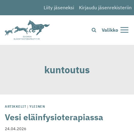
Siirry
Liity jäseneksi
Kirjaudu jäsenrekisteriin
sisältöön
Valikko
kuntoutus
ARTIKKELIT
|
YLEINEN
Vesi eläinfysioterapiassa
24.04.2026